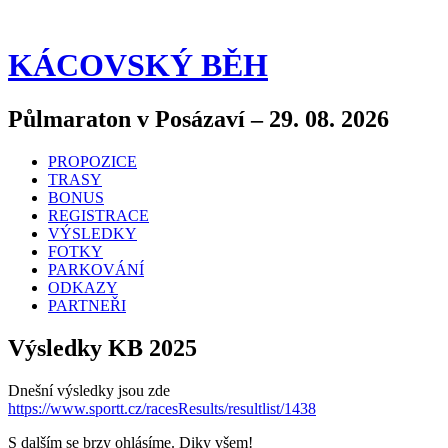
KÁCOVSKÝ BĚH
Půlmaraton v Posázaví – 29. 08. 2026
Menu
Přejít
PROPOZICE
k
TRASY
obsahu
BONUS
webu
REGISTRACE
VÝSLEDKY
FOTKY
PARKOVÁNÍ
ODKAZY
PARTNEŘI
Výsledky KB 2025
Dnešní výsledky jsou zde
https://www.sportt.cz/racesResults/resultlist/1438
S dalším se brzy ohlásíme. Diky všem!