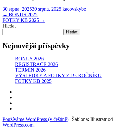
30 srpna, 2025
30 srpna, 2025
kacovskybe
Navigace
←
BONUS 2025
FOTKY KB 2025
→
příspěvku
Widgety
Hledat
Hledat
Nejnovější příspěvky
BONUS 2026
REGISTRACE 2026
TERMÍN 2026
VÝSLEDKY A FOTKY Z 19. ROČNÍKU
FOTKY KB 2025
Instagram
Klub
Strava
E-
mail
Facebook
závodu
Používáme WordPress (v češtině)
|
Šablona: Illustratr od
WordPress.com
.